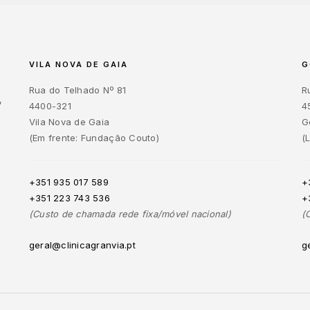
VILA NOVA DE GAIA
G
Rua do Telhado Nº 81
R
,
4400-321
4
Vila Nova de Gaia
G
(Em frente: Fundação Couto)
(
+351 935 017 589
+
+351 223 743 536
+
(Custo de chamada rede fixa/móvel nacional)
(
geral@clinicagranvia.pt
g