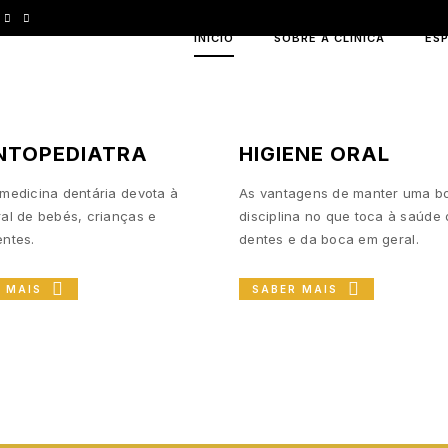
INÍCIO
SOBRE A CLÍNICA
ES
NTOPEDIATRA
HIGIENE ORAL
medicina dentária devota à
As vantagens de manter uma b
al de bebés, crianças e
disciplina no que toca à saúde
ntes.
dentes e da boca em geral.
R MAIS
SABER MAIS