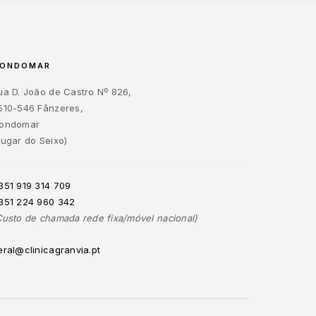
ONDOMAR
ua D. João de Castro Nº 826,
510-546 Fânzeres,
ondomar
Lugar do Seixo)
351 919 314 709
351 224 960 342
Custo de chamada rede fixa/móvel nacional)
eral@clinicagranvia.pt