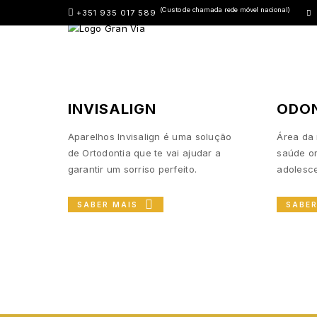
(Custo de chamada rede móvel nacional)
+351 935 017 589
INVISALIGN
ODO
Aparelhos Invisalign é uma solução
Área da 
de Ortodontia que te vai ajudar a
saúde or
garantir um sorriso perfeito.
adolesce
SABER MAIS
SABE